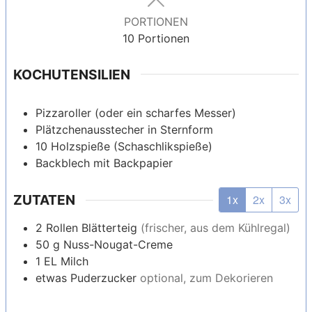
PORTIONEN
10
Portionen
KOCHUTENSILIEN
Pizzaroller
(oder ein scharfes Messer)
Plätzchenausstecher in Sternform
10 Holzspieße
(Schaschlikspieße)
Backblech mit Backpapier
ZUTATEN
1x
2x
3x
2
Rollen
Blätterteig
(frischer, aus dem Kühlregal)
50
g
Nuss-Nougat-Creme
1
EL
Milch
etwas
Puderzucker
optional, zum Dekorieren