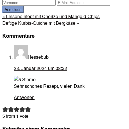
Vorheriger
« Linseneintopf mit Chorizo und Mangold-Chips
Beitrag:
Nächster
Deftige Kürbis-Quiche mit Bergkäse »
Beitrag:
Leser-
Kommentare
Interaktionen
Hessebub
23. Januar 2024 um 08:32
Sehr schönes Rezept, vielen Dank
Antworten
5 from 1 vote
Schreibe einen Kommentar