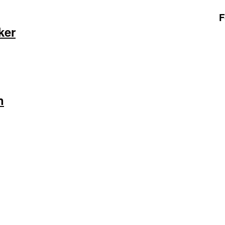
F
ker
n