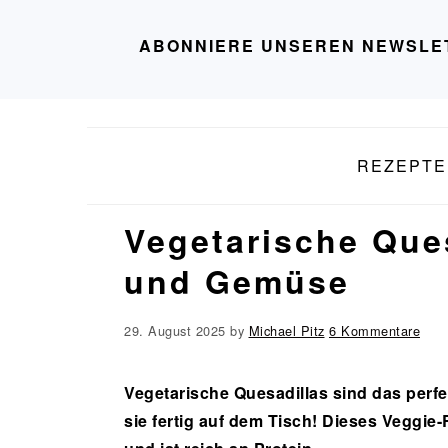
ABONNIERE UNSEREN NEWSLE
Zur
Zum
Zur
Zur
Hauptnavigation
Inhalt
Seitenspalte
Fußzeile
REZEPTE
springen
springen
springen
springen
Vegetarische Que
und Gemüse
29. August 2025
by
Michael Pitz
6 Kommentare
Vegetarische Quesadillas sind das perfe
sie fertig auf dem Tisch! Dieses Vegg