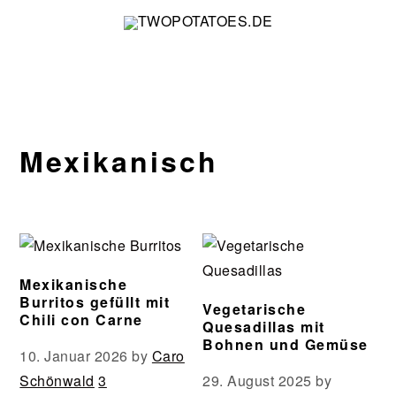
Zur
Zum
Zur
Zur
Hauptnavigation
Inhalt
Seitenspalte
Fußzeile
springen
springen
springen
springen
Mexikanisch
Mexikanische
Burritos gefüllt mit
Vegetarische
Chili con Carne
Quesadillas mit
Bohnen und Gemüse
10. Januar 2026
by
Caro
Schönwald
3
29. August 2025
by