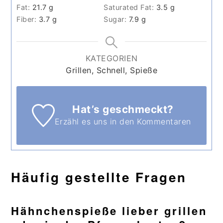
Fat:
21.7
g
Saturated Fat:
3.5
g
Fiber:
3.7
g
Sugar:
7.9
g
KATEGORIEN
Grillen, Schnell, Spieße
Hat’s geschmeckt?
Erzähl es uns in den Kommentaren
Häufig gestellte Fragen
Hähnchenspieße lieber grillen