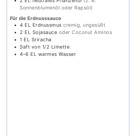
2
EL
neutrales Pflanzenöl
(z. B.
Sonnenblumenöl oder Rapsöl)
Für die Erdnusssauce
4
EL
Erdnussmus
cremig, ungesüßt
2
EL
Sojasauce
oder Coconut Aminos
1
EL
Sriracha
Saft von 1/2 Limette
4–6
EL
warmes Wasser