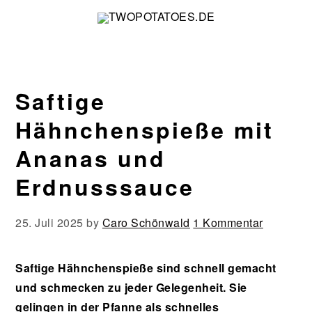
Zur
Zum
Zur
Zur
Hauptnavigation
Inhalt
Seitenspalte
Fußzeile
springen
springen
springen
springen
Saftige
Hähnchenspieße mit
Ananas und
Erdnusssauce
25. Juli 2025
by
Caro Schönwald
1 Kommentar
Saftige Hähnchenspieße sind schnell gemacht
und schmecken zu jeder Gelegenheit. Sie
gelingen in der Pfanne als schnelles