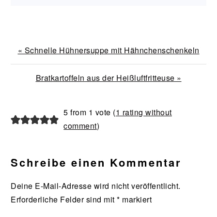
Vorheriger
« Schnelle Hühnersuppe mit Hähnchenschenkeln
Beitrag:
Nächster
Bratkartoffeln aus der Heißluftfritteuse »
Beitrag:
Leser-
5 from 1 vote (
1 rating without
Interaktionen
comment
)
Schreibe einen Kommentar
Deine E-Mail-Adresse wird nicht veröffentlicht.
Erforderliche Felder sind mit
*
markiert