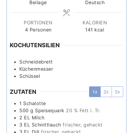
Beilage
Deutsch
PORTIONEN
KALORIEN
4
Personen
141
kcal
KOCHUTENSILIEN
Schneidebrett
Küchenmesser
Schüssel
ZUTATEN
1x
2x
3x
1
Schalotte
500
g
Speisequark
20 % Fett i. Tr.
2
EL
Milch
3
EL
Schnittlauch
frischer, gehackt
3
EL
Dill
frischer, gehackt