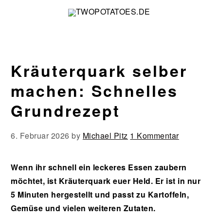
Zur
Zum
Zur
Zur
Hauptnavigation
Inhalt
Seitenspalte
Fußzeile
springen
springen
springen
springen
Kräuterquark selber
machen: Schnelles
Grundrezept
6. Februar 2026
by
Michael Pitz
1 Kommentar
Wenn ihr schnell ein leckeres Essen zaubern
möchtet, ist Kräuterquark euer Held. Er ist in nur
5 Minuten hergestellt und passt zu Kartoffeln,
Gemüse und vielen weiteren Zutaten.