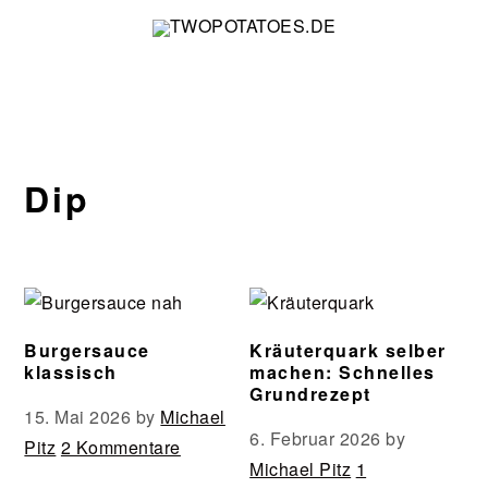
Zur
Zum
Zur
Zur
Hauptnavigation
Inhalt
Seitenspalte
Fußzeile
springen
springen
springen
springen
Dip
Burgersauce
Kräuterquark selber
klassisch
machen: Schnelles
Grundrezept
15. Mai 2026
by
Michael
6. Februar 2026
by
Pitz
2 Kommentare
Michael Pitz
1