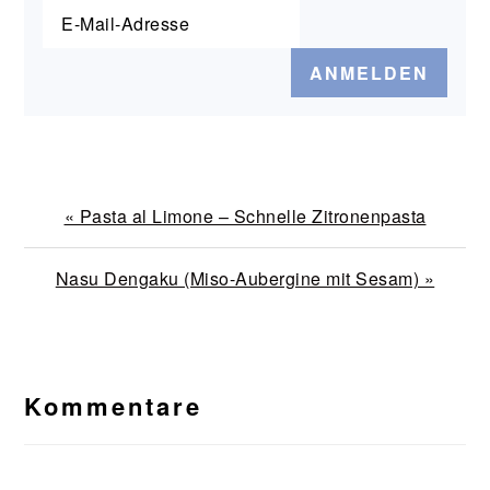
Vorheriger
« Pasta al Limone – Schnelle Zitronenpasta
Beitrag:
Nächster
Nasu Dengaku (Miso-Aubergine mit Sesam) »
Beitrag:
Leser-
Interaktionen
Kommentare