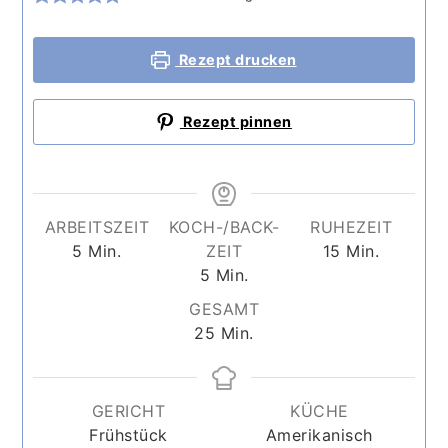
Rezept drucken
Rezept pinnen
ARBEITSZEIT
KOCH-/BACK-
RUHEZEIT
Minuten
Minuten
5
Min.
ZEIT
15
Min.
Minuten
5
Min.
GESAMT
Minuten
25
Min.
GERICHT
KÜCHE
Frühstück
Amerikanisch