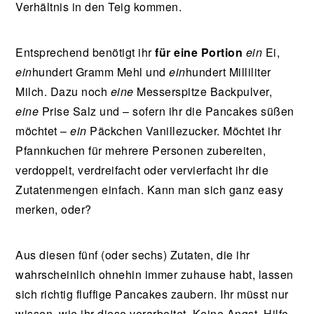
Verhältnis in den Teig kommen.
Entsprechend benötigt ihr
für eine Portion
ein
Ei,
ein
hundert Gramm Mehl und
ein
hundert Milliliter
Milch. Dazu noch
eine
Messerspitze Backpulver,
eine
Prise Salz und – sofern ihr die Pancakes süßen
möchtet –
ein
Päckchen Vanillezucker. Möchtet ihr
Pfannkuchen für mehrere Personen zubereiten,
verdoppelt, verdreifacht oder vervierfacht ihr die
Zutatenmengen einfach. Kann man sich ganz easy
merken, oder?
Aus diesen fünf (oder sechs) Zutaten, die ihr
wahrscheinlich ohnehin immer zuhause habt, lassen
sich richtig fluffige Pancakes zaubern. Ihr müsst nur
wissen, wie ihr diese verarbeitet. Keine Angst, Hilfe