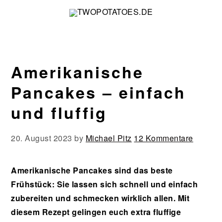
Zur
Zum
Zur
Zur
Hauptnavigation
Inhalt
Seitenspalte
Fußzeile
springen
springen
springen
springen
Amerikanische
Pancakes – einfach
und fluffig
20. August 2023
by
Michael Pitz
12 Kommentare
Amerikanische Pancakes sind das beste
Frühstück: Sie lassen sich schnell und einfach
zubereiten und schmecken wirklich allen. Mit
diesem Rezept gelingen euch extra fluffige