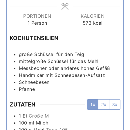
PORTIONEN
KALORIEN
1
Person
573
kcal
KOCHUTENSILIEN
große Schüssel
für den Teig
mittelgroße Schüssel
für das Mehl
Messbecher
oder anderes hohes Gefäß
Handmixer
mit Schneebesen-Aufsatz
Schneebesen
Pfanne
ZUTATEN
1x
2x
3x
1
Ei
Größe M
100
ml
Milch
100
g
Mehl
Type 405