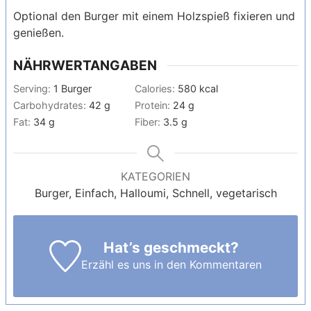
Optional den Burger mit einem Holzspieß fixieren und
genießen.
NÄHRWERTANGABEN
Serving:
1
Burger
Calories:
580
kcal
Carbohydrates:
42
g
Protein:
24
g
Fat:
34
g
Fiber:
3.5
g
KATEGORIEN
Burger, Einfach, Halloumi, Schnell, vegetarisch
Hat’s geschmeckt?
Erzähl es uns in den Kommentaren