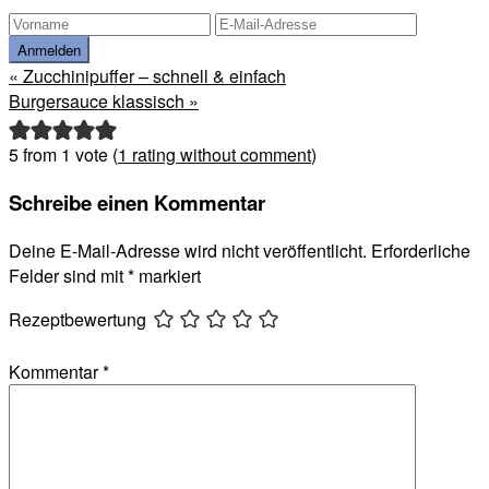
Vorheriger
« Zucchinipuffer – schnell & einfach
Beitrag:
Nächster
Burgersauce klassisch »
Beitrag:
Leser-
5 from 1 vote (
1 rating without comment
)
Interaktionen
Schreibe einen Kommentar
Deine E-Mail-Adresse wird nicht veröffentlicht.
Erforderliche
Felder sind mit
*
markiert
Rezeptbewertung
Kommentar
*