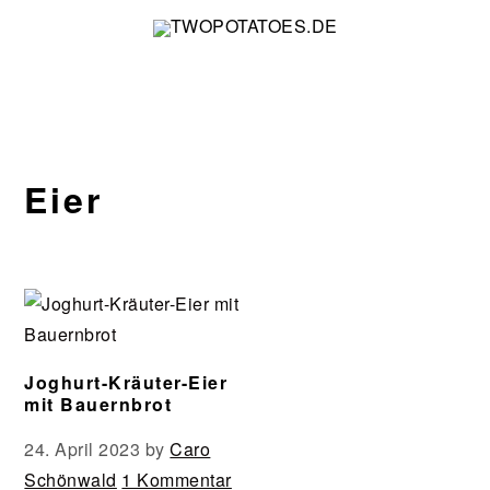
Zur
Zum
Zur
Zur
Hauptnavigation
Inhalt
Seitenspalte
Fußzeile
springen
springen
springen
springen
Eier
Joghurt-Kräuter-Eier
mit Bauernbrot
24. April 2023
by
Caro
Schönwald
1 Kommentar