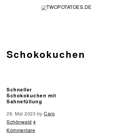
Zur
Zum
Zur
Zur
Hauptnavigation
Inhalt
Seitenspalte
Fußzeile
springen
springen
springen
springen
Schokokuchen
Schneller
Schokokuchen mit
Sahnefüllung
28. Mai 2023
by
Caro
Schönwald
4
Kommentare