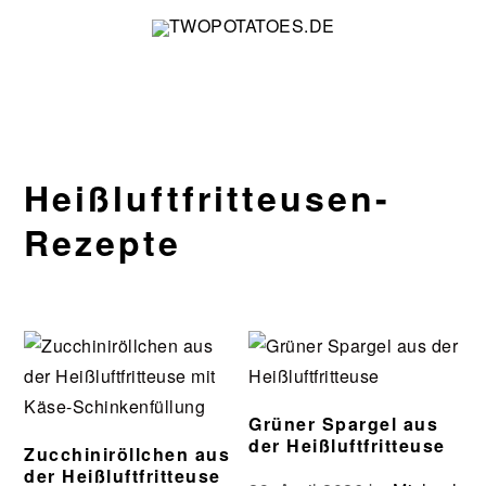
Zur
Zum
Zur
Zur
Hauptnavigation
Inhalt
Seitenspalte
Fußzeile
springen
springen
springen
springen
Heißluftfritteusen-
Rezepte
Grüner Spargel aus
der Heißluftfritteuse
Zucchiniröllchen aus
der Heißluftfritteuse