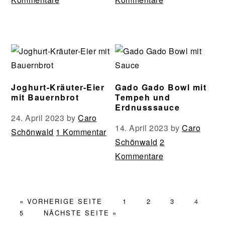
Joghurt-Kräuter-Eier
Gado Gado Bowl mit
mit Bauernbrot
Tempeh und
Erdnusssauce
24. April 2023
by
Caro
14. April 2023
by
Caro
Schönwald
1 Kommentar
Schönwald
2
Kommentare
AUFRUFEN
SEITE
SEITE
SEITE
SEITE
« VORHERIGE SEITE
1
2
3
4
SEITE
AUFRUFEN
5
NÄCHSTE SEITE
»