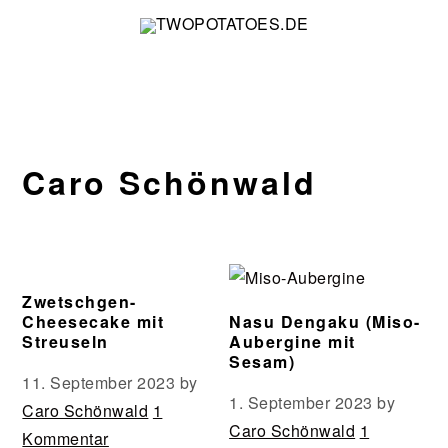
Zur
Zum
Zur
Zur
Hauptnavigation
Inhalt
Seitenspalte
Fußzeile
springen
springen
springen
springen
Caro Schönwald
Zwetschgen-
Cheesecake mit
Nasu Dengaku (Miso-
Streuseln
Aubergine mit
Sesam)
11. September 2023
by
1. September 2023
by
Caro Schönwald
1
Caro Schönwald
1
Kommentar